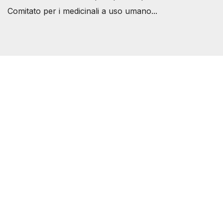
Comitato per i medicinali a uso umano...
Società Svizzera S.S.D.
P.IVA 14081081003
C.F. 97707560583
[@]
direzione@svizzeri.ch
[T]+39 3534518674
Avvertenze e Privacy