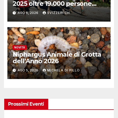
2025 oltre 19.000 persone
reinserite nel mercato del
AGO 6, 2026
SVIZZERI CH
lavoro
NOVITÀ
Niphargus Animale di Grotta
dell’Anno 2026
AGO 5, 2026
MICHELA DI PILLO
Prossimi Eventi