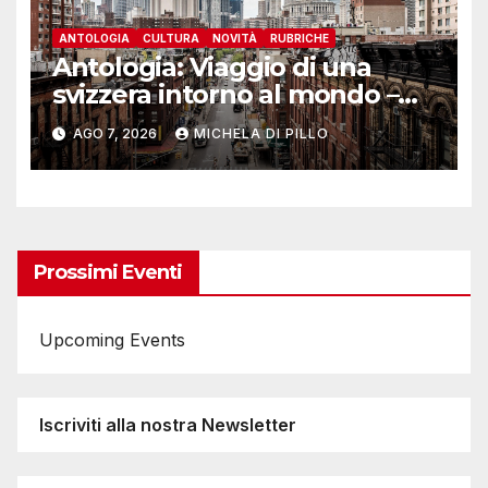
ANTOLOGIA
CULTURA
NOVITÀ
RUBRICHE
Antologia: Viaggio di una
svizzera intorno al mondo –
Yosemite
AGO 7, 2026
MICHELA DI PILLO
Prossimi Eventi
Upcoming Events
Iscriviti alla nostra Newsletter