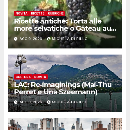
NOVITÀ
RICETTE
RUBRICHE
Ricette antiche: Torta alle
more selvatiche o Gâteau au
mȗres sauvages
AGO 9, 2026
MICHELA DI PILLO
CULTURA
NOVITÀ
LAC: Re-imaginings (Mai-Thu
Perret e Una Szeemann)
AGO 8, 2026
MICHELA DI PILLO