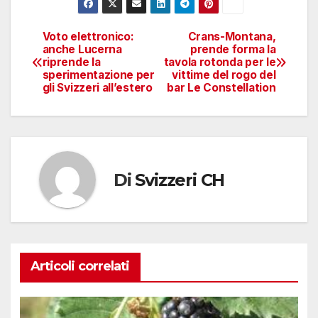
Voto elettronico:
Crans-Montana,
Navigazione
anche Lucerna
prende forma la
riprende la
tavola rotonda per le
articoli
sperimentazione per
vittime del rogo del
gli Svizzeri all’estero
bar Le Constellation
Di
Svizzeri CH
Articoli correlati