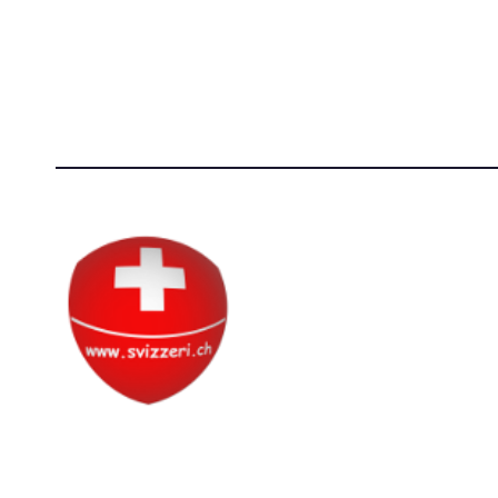
Società Svizzera S.S.D.
[@]
direzi
P.IVA 14081081003
[T]+39 3
C.F. 97707560583
Circolo Svizzero