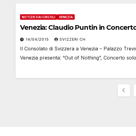
NOTIZIE DAI CIRCOLI
VENEZIA
Venezia: Claudio Puntin in Concert
14/04/2015
SVIZZERI CH
Il Consolato di Svizzera a Venezia – Palazzo Trev
Venezia presenta: “Out of Nothing”, Concerto solo 
Pag
degl
artic