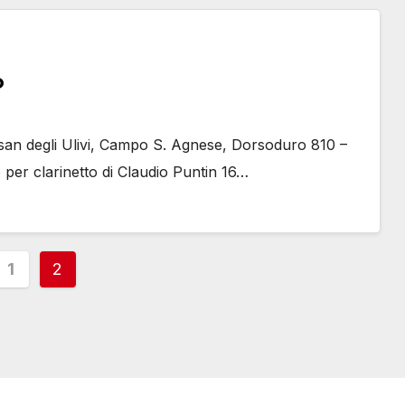
o
isan degli Ulivi, Campo S. Agnese, Dorsoduro 810 –
per clarinetto di Claudio Puntin 16…
inazione
1
2
i
oli