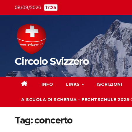
Salta
08/08/2026
17:35
al
contenuto
Circolo Svizzero
INFO
LINKS
ISCRIZIONI
A SCUOLA DI SCHERMA – FECHTSCHULE 2025-
Tag:
concerto