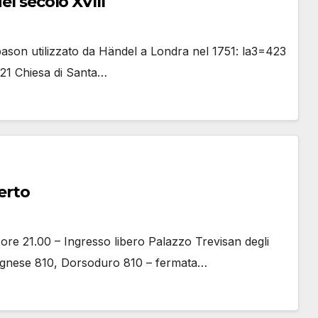
el secolo XVIII
apason utilizzato da Händel a Londra nel 1751: la3=423
21 Chiesa di Santa…
erto
ore 21.00 – Ingresso libero Palazzo Trevisan degli
 Agnese 810, Dorsoduro 810 – fermata…