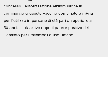
concesso l'autorizzazione all'immissione in
commercio di questo vaccino combinato a mRna
per l'utilizzo in persone di età pari o superiore a
50 anni. L'ok arriva dopo il parere positivo del
Comitato per i medicinali a uso umano...
Società Svizzera S.S.D.
P.IVA 14081081003
C.F. 97707560583
[@]
direzione@svizzeri.ch