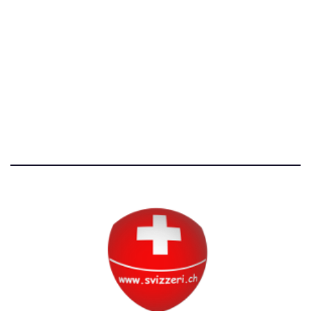
[T]+39 3534518674
Avvertenze e Privacy
Tutti i diritti riservati