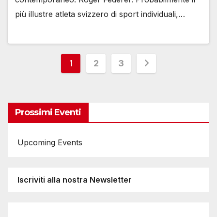
più illustre atleta svizzero di sport individuali,…
Paginazione
1
2
3
degli
articoli
Prossimi Eventi
Upcoming Events
Iscriviti alla nostra Newsletter