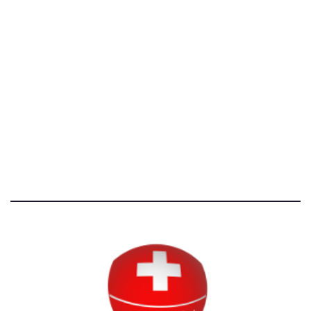
[@]
direzione@svizzeri.ch
[T]+39 3534518674
Avvertenze e Privacy
Tutti i diritti riservati