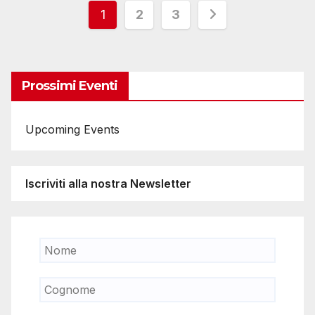
Paginazione
1
2
3
degli
articoli
Prossimi Eventi
Upcoming Events
Iscriviti alla nostra Newsletter