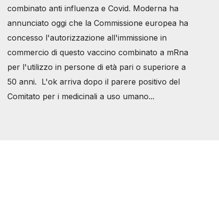
combinato anti influenza e Covid. Moderna ha
annunciato oggi che la Commissione europea ha
concesso l'autorizzazione all'immissione in
commercio di questo vaccino combinato a mRna
per l'utilizzo in persone di età pari o superiore a
50 anni. L'ok arriva dopo il parere positivo del
Comitato per i medicinali a uso umano...
Società Svizzera S.S.D.
P.IVA 14081081003
C.F. 97707560583