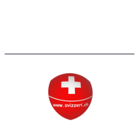
Avvertenze e Privacy
Tutti i diritti riservati
Circolo Svizzero