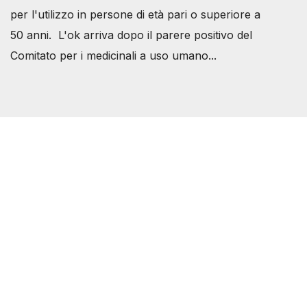
per l'utilizzo in persone di età pari o superiore a
50 anni. L'ok arriva dopo il parere positivo del
Comitato per i medicinali a uso umano...
Società Svizzera S.S.D.
P.IVA 14081081003
C.F. 97707560583
[@]
direzione@svizzeri.ch
[T]+39 3534518674