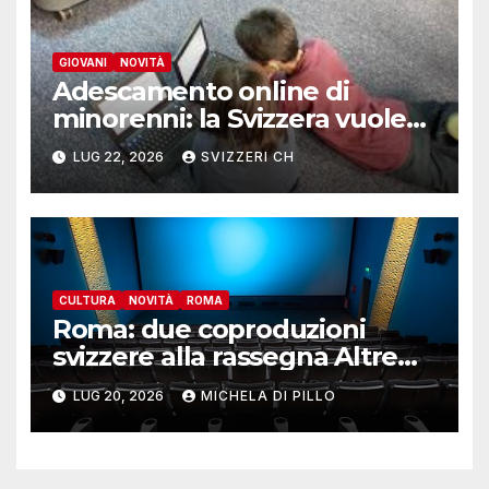
GIOVANI
NOVITÀ
Adescamento online di
minorenni: la Svizzera vuole
colmare una lacuna del
LUG 22, 2026
SVIZZERI CH
Codice penale
CULTURA
NOVITÀ
ROMA
Roma: due coproduzioni
svizzere alla rassegna Altre
Visioni
LUG 20, 2026
MICHELA DI PILLO