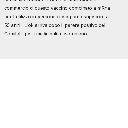
commercio di questo vaccino combinato a mRna
per l'utilizzo in persone di età pari o superiore a
50 anni. L'ok arriva dopo il parere positivo del
Comitato per i medicinali a uso umano...
Società Svizzera S.S.D.
P.IVA 14081081003
C.F. 97707560583
[@]
direzione@svizzeri.ch
[T]+39 3534518674