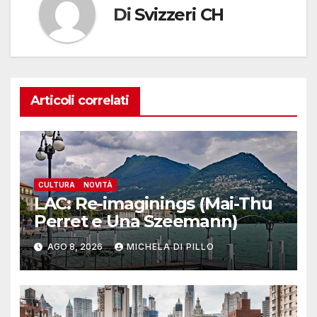
Di
Svizzeri CH
Articoli correlati
CULTURA
NOVITÀ
LAC: Re-imaginings (Mai-Thu
Perret e Una Szeemann)
AGO 8, 2026
MICHELA DI PILLO