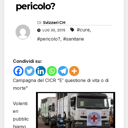
pericolo?
Di
Svizzeri CH
#cure
,
LUG 30, 2015
#pericolo?
,
#sanitarie
Condividi su:
Campagna del CICR “E’ questione di vita o di
morte”
Volenti
eri
pubblic
hiamo