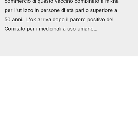
commercio di questo vaccino combinato a mRna
per l'utilizzo in persone di età pari o superiore a
50 anni. L'ok arriva dopo il parere positivo del
Comitato per i medicinali a uso umano...
Società Svizzera S.S.D.
P.IVA 14081081003
C.F. 97707560583
[@]
direzione@svizzeri.ch
[T]+39 3534518674