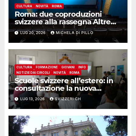
CULTURA
NOVITÀ
ROMA
Roma: due coproduzioni
svizzere alla rassegna Altre
Visioni
LUG 20, 2026
MICHELA DI PILLO
CULTURA
FORMAZIONE
GIOVANI
INFO
NOTIZIE DAI CIRCOLI
NOVITÀ
ROMA
Scuole svizzere all’estero: in
consultazione la nuova
disciplina per docenti e
LUG 13, 2026
SVIZZERI CH
dirigenti