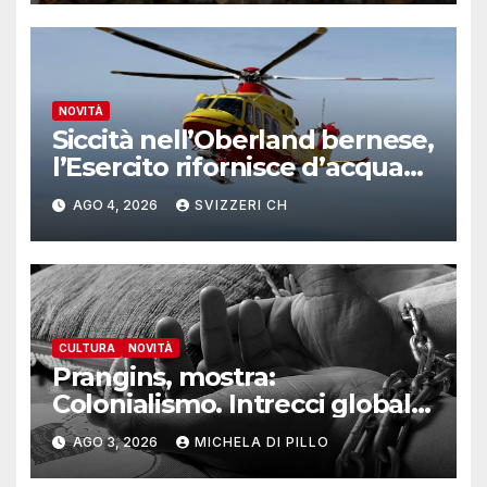
NOVITÀ
Siccità nell’Oberland bernese,
l’Esercito rifornisce d’acqua
due alpeggi
AGO 4, 2026
SVIZZERI CH
CULTURA
NOVITÀ
Prangins, mostra:
Colonialismo. Intrecci globali
della Svizzera
AGO 3, 2026
MICHELA DI PILLO