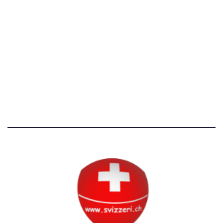
[T]+39 3534518674
Avvertenze e Privacy
Tutti i diritti riservati