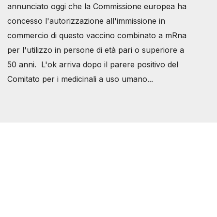
annunciato oggi che la Commissione europea ha
concesso l'autorizzazione all'immissione in
commercio di questo vaccino combinato a mRna
per l'utilizzo in persone di età pari o superiore a
50 anni. L'ok arriva dopo il parere positivo del
Comitato per i medicinali a uso umano...
Società Svizzera S.S.D.
P.IVA 14081081003
C.F. 97707560583
[@]
direzione@svizzeri.ch