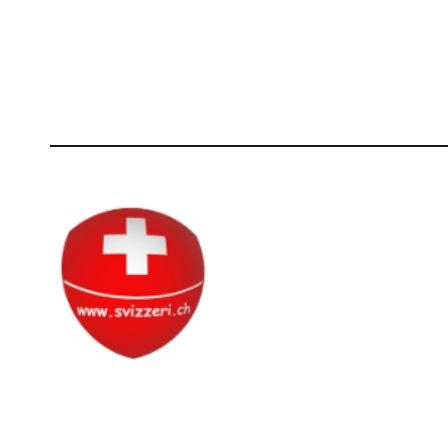
Società Svizzera S.S.D.
[@]
direzi
P.IVA 14081081003
[T]+39 3
C.F. 97707560583
Circolo Svizzero