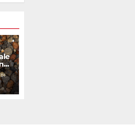
ale
nno
 DI