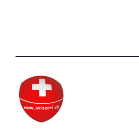
Società Svizzera S.S.D.
[@]
direzi
P.IVA 14081081003
[T]+39 3
C.F. 97707560583
Circolo Svizzero