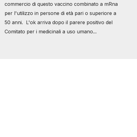
commercio di questo vaccino combinato a mRna
per l'utilizzo in persone di età pari o superiore a
50 anni. L'ok arriva dopo il parere positivo del
Comitato per i medicinali a uso umano...
Società Svizzera S.S.D.
P.IVA 14081081003
C.F. 97707560583
[@]
direzione@svizzeri.ch
[T]+39 3534518674