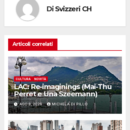
Di
Svizzeri CH
Articoli correlati
CULTURA
NOVITÀ
LAC: Re-imaginings (Mai-Thu
Perret e Una Szeemann)
AGO 8, 2026
MICHELA DI PILLO