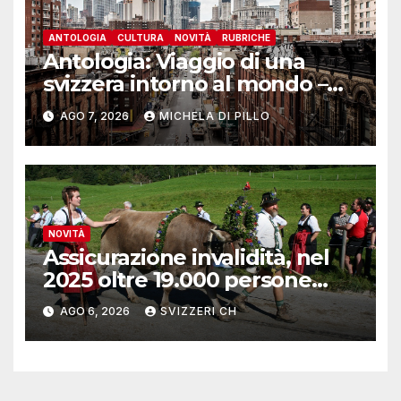
ANTOLOGIA
CULTURA
NOVITÀ
RUBRICHE
Antologia: Viaggio di una
svizzera intorno al mondo –
Yosemite
AGO 7, 2026
MICHELA DI PILLO
NOVITÀ
Assicurazione invalidità, nel
2025 oltre 19.000 persone
reinserite nel mercato del
AGO 6, 2026
SVIZZERI CH
lavoro