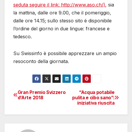
seduta seguire il link: http://www.aso.ch/)
, sia
la mattina, dalle ore 9.00, che il pomeriggio,
dalle ore 14.15; sullo stesso sito è disponibile
l’ordine del giorno in due lingue: francese e
tedesco.
Su Swissinfo è possibile apprezzare un ampio
resoconto della giornata.
Gran Premio Svizzero
“Acqua potabile
Navigazione
d’Arte 2018
pulita e cibo sano”:
iniziativa riuscita
articoli