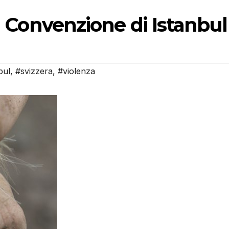
la Convenzione di Istanbul
bul
,
#svizzera
,
#violenza