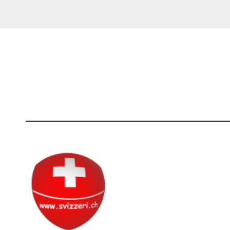
Società Svizzera S.S.D.
[@]
direzi
P.IVA 14081081003
[T]+39 3
C.F. 97707560583