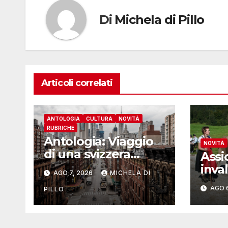
Di
Michela di Pillo
Articoli correlati
ANTOLOGIA
CULTURA
NOVITÀ
RUBRICHE
Antologia: Viaggio
NOVITÀ
di una svizzera
Assi
intorno al mondo –
inval
AGO 7, 2026
MICHELA DI
Yosemite
oltr
AGO 
PILLO
pers
nel 
lavo