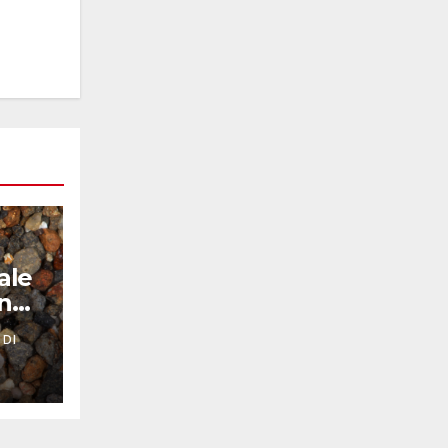
ale
nno
 DI