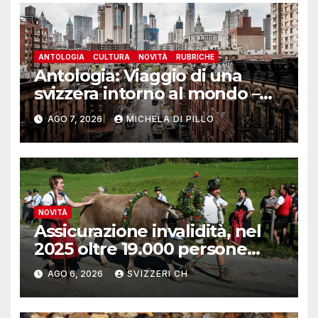
ANTOLOGIA
CULTURA
NOVITÀ
RUBRICHE
Antologia: Viaggio di una
svizzera intorno al mondo –
Yosemite
AGO 7, 2026
MICHELA DI PILLO
NOVITÀ
Assicurazione invalidità, nel
2025 oltre 19.000 persone
reinserite nel mercato del
AGO 6, 2026
SVIZZERI CH
lavoro