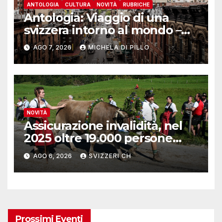
ANTOLOGIA
CULTURA
NOVITÀ
RUBRICHE
Antologia: Viaggio di una
svizzera intorno al mondo –
Yosemite
AGO 7, 2026
MICHELA DI PILLO
NOVITÀ
Assicurazione invalidità, nel
2025 oltre 19.000 persone
reinserite nel mercato del
AGO 6, 2026
SVIZZERI CH
lavoro
Prossimi Eventi