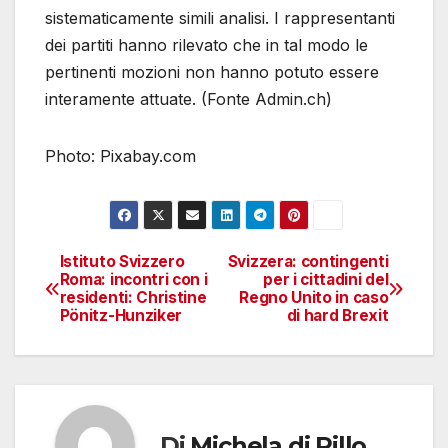
sistematicamente simili analisi. I rappresentanti
dei partiti hanno rilevato che in tal modo le
pertinenti mozioni non hanno potuto essere
interamente attuate. (Fonte Admin.ch)
Photo: Pixabay.com
Istituto Svizzero
Svizzera: contingenti
Navigazione
Roma: incontri con i
per i cittadini del
residenti: Christine
Regno Unito in caso
articoli
Pönitz-Hunziker
di hard Brexit
Di
Michela di Pillo