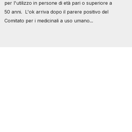
per l'utilizzo in persone di età pari o superiore a
50 anni. L'ok arriva dopo il parere positivo del
Comitato per i medicinali a uso umano...
Società Svizzera S.S.D.
P.IVA 14081081003
C.F. 97707560583
[@]
direzione@svizzeri.ch
[T]+39 3534518674