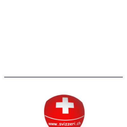
[@]
direzione@svizzeri.ch
[T]+39 3534518674
Avvertenze e Privacy
Tutti i diritti riservati