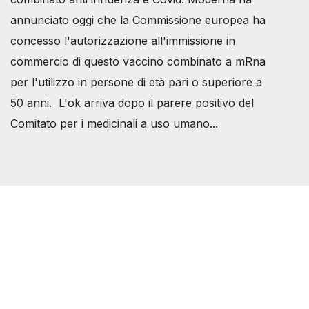
annunciato oggi che la Commissione europea ha
concesso l'autorizzazione all'immissione in
commercio di questo vaccino combinato a mRna
per l'utilizzo in persone di età pari o superiore a
50 anni. L'ok arriva dopo il parere positivo del
Comitato per i medicinali a uso umano...
Società Svizzera S.S.D.
P.IVA 14081081003
C.F. 97707560583