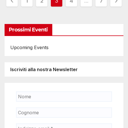
Paginazione
1
2
3
4
…
7
degli
articoli
Prossimi Eventi
Upcoming Events
Iscriviti alla nostra Newsletter