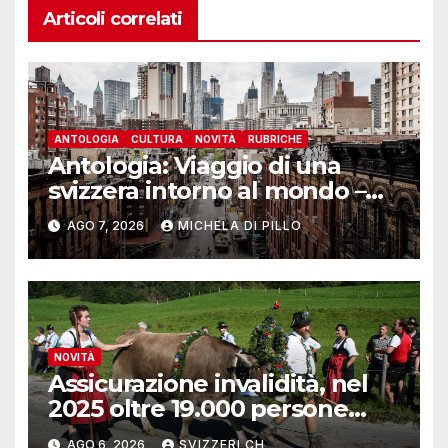
Articoli correlati
ANTOLOGIA
CULTURA
NOVITÀ
RUBRICHE
Antologia: Viaggio di una
svizzera intorno al mondo –
Yosemite
AGO 7, 2026
MICHELA DI PILLO
NOVITÀ
Assicurazione invalidità, nel
2025 oltre 19.000 persone
reinserite nel mercato del
AGO 6, 2026
SVIZZERI CH