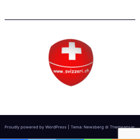
Circolo Svizzero
Proudly powered by WordPress
|
Tema:
Newsberg
di
Themeansar
.