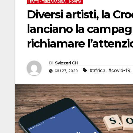
I FATTI - TERZA PAGINA
NOVITÀ
Diversi artisti, la 
lanciano la campag
richiamare l’attenzi
Di
Svizzeri CH
#africa
,
#covid-19
GIU 27, 2020