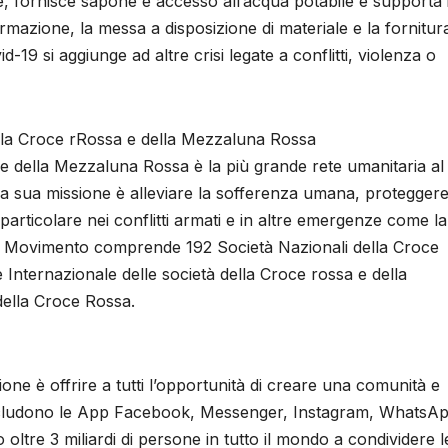
 fornisce sapone e accesso all’acqua potabile e supporta 
formazione, la messa a disposizione di materiale e la fornitura
id-19 si aggiunge ad altre crisi legate a conflitti, violenza o
lla Croce rRossa e della Mezzaluna Rossa
e della Mezzaluna Rossa è la più grande rete umanitaria al
a sua missione è alleviare la sofferenza umana, proteggere
 particolare nei conflitti armati e in altre emergenze come la
i. Il Movimento comprende 192 Società Nazionali della Croce
Internazionale delle società della Croce rossa e della
della Croce Rossa.
ne è offrire a tutti l’opportunità di creare una comunità e
e includono le App Facebook, Messenger, Instagram, WhatsA
ltre 3 miliardi di persone in tutto il mondo a condividere l