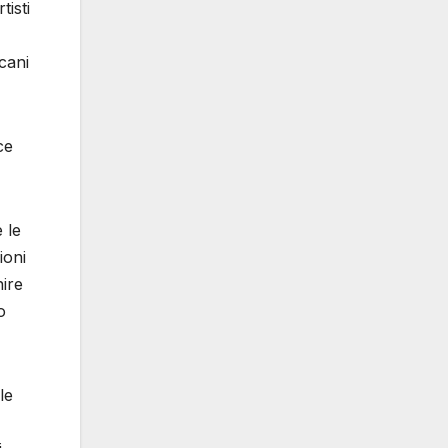
tisti
cani
ce
 le
ioni
nire
o
le