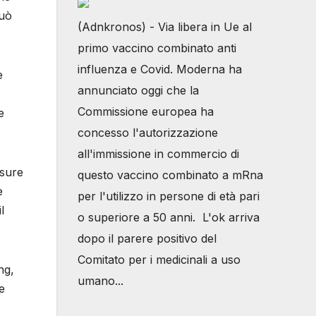
può
(Adnkronos) - Via libera in Ue al
primo vaccino combinato anti
influenza e Covid. Moderna ha
e
annunciato oggi che la
Commissione europea ha
e
concesso l'autorizzazione
all'immissione in commercio di
isure
questo vaccino combinato a mRna
e
per l'utilizzo in persone di età pari
l
o superiore a 50 anni. L'ok arriva
dopo il parere positivo del
Comitato per i medicinali a uso
ng,
umano...
e