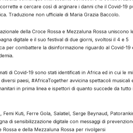
corrette e cercare così di arginare i danni che il Covid-19 
rica. Traduzione non ufficiale di Maria Grazia Baccolo.
nazionale della Croce Rossa e Mezzaluna Rossa uniscono l
 digitale e il suo festival di due giorni, svoltosi il 4 e 5
Africa per combattere la disinformazione riguardo al Covid-19 
demia.
ti di Covid-19 sono stati identificati in Africa ed in cui le m
diversi paesi, #AfricaTogether avvicina spettacoli musicali 
nitari in prima linea e ispettori di quanto succede da tutto i
Ayo, Femi Kuti, Ferre Gola, Salatiel, Serge Beynaud, Patoranki
gna di sensibilizzazione digitale con messaggi di prevenzion
oce Rossa e della Mezzaluna Rossa per rivolgersi