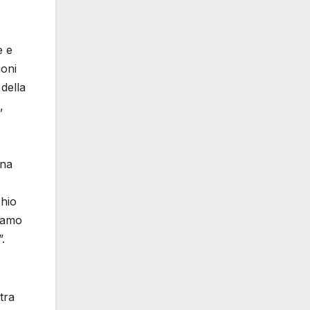
e e
ioni
della
,
una
chio
riamo
.
tra