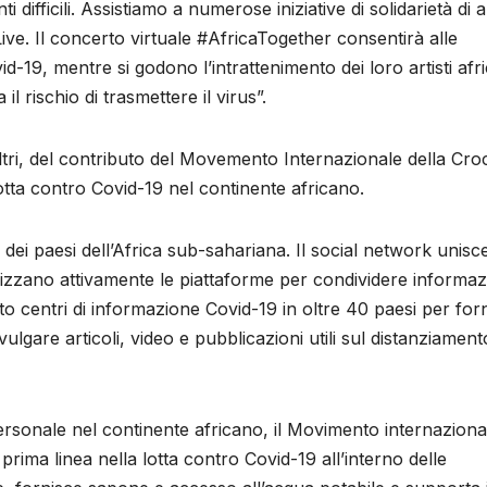
ti difficili. Assistiamo a numerose iniziative di solidarietà di ar
ve. Il concerto virtuale #AfricaTogether consentirà alle
d-19, mentre si godono l’intrattenimento dei loro artisti afri
il rischio di trasmettere il virus”.
altri, del contributo del Movemento Internazionale della Cro
tta contro Covid-19 nel continente africano.
ei paesi dell’Africa sub-sahariana. Il social network unisce
lizzano attivamente le piattaforme per condividere informaz
ito centri di informazione Covid-19 in oltre 40 paesi per for
ivulgare articoli, video e pubblicazioni utili sul distanziament
 personale nel continente africano, il Movimento internaziona
rima linea nella lotta contro Covid-19 all’interno delle