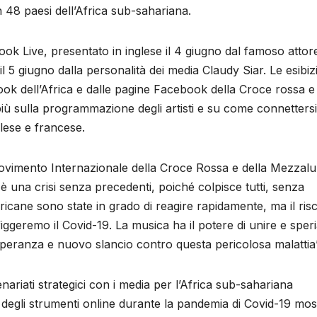
48 paesi dell’Africa sub-sahariana.
ok Live, presentato in inglese il 4 giugno dal famoso attor
 5 giugno dalla personalità dei media Claudy Siar. Le esibiz
ook dell’Africa e dalle pagine Facebook della Croce rossa e 
iù sulla programmazione degli artisti e su come connettersi
glese e francese.
mento Internazionale della Croce Rossa e della Mezzal
è una crisi senza precedenti, poiché colpisce tutti, senza
fricane sono state in grado di reagire rapidamente, ma il ris
figgeremo il Covid-19. La musica ha il potere di unire e spe
 speranza e nuovo slancio contro questa pericolosa malattia”
riati strategici con i media per l’Africa sub-sahariana
uso degli strumenti online durante la pandemia di Covid-19 mos