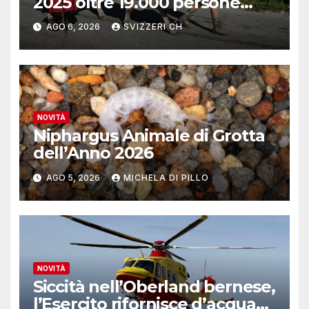
2025 oltre 19.000 persone
reinserite nel mercato del
AGO 6, 2026
SVIZZERI CH
lavoro
NOVITÀ
Niphargus Animale di Grotta
dell’Anno 2026
AGO 5, 2026
MICHELA DI PILLO
NOVITÀ
Siccità nell’Oberland bernese,
l’Esercito rifornisce d’acqua