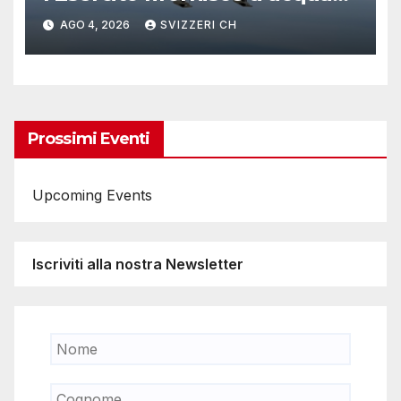
due alpeggi
AGO 4, 2026
SVIZZERI CH
Prossimi Eventi
Upcoming Events
Iscriviti alla nostra Newsletter