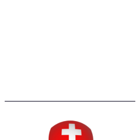
[@]
direzione@svizzeri.ch
[T]+39 3534518674
Avvertenze e Privacy
Tutti i diritti riservati