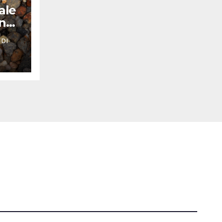
ale
nno
 DI
Tutti i diritti riservati