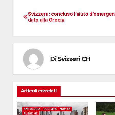
Svizzera: concluso l’aiuto d’emerge
Navigazione
dato alla Grecia
articoli
Di
Svizzeri CH
Articoli correlati
ANTOLOGIA
CULTURA
NOVITÀ
RUBRICHE