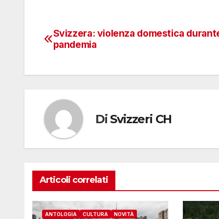
Svizzera: violenza domestica durante
Navigazione
pandemia
articoli
Di
Svizzeri CH
Articoli correlati
ANTOLOGIA
CULTURA
NOVITÀ