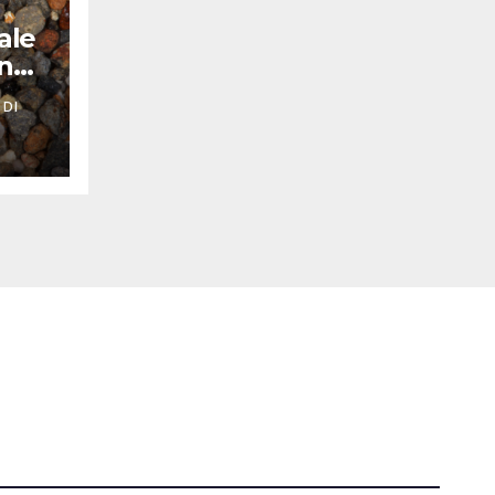
ale
nno
 DI
Tutti i diritti riservati