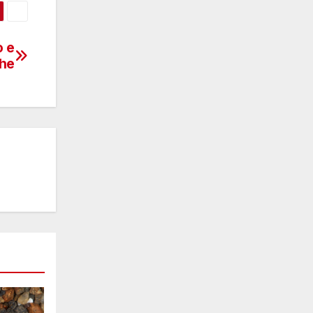
o e
che