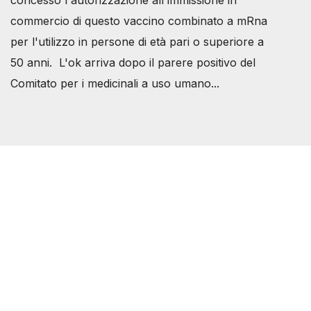
concesso l'autorizzazione all'immissione in
commercio di questo vaccino combinato a mRna
per l'utilizzo in persone di età pari o superiore a
50 anni. L'ok arriva dopo il parere positivo del
Comitato per i medicinali a uso umano...
Società Svizzera S.S.D.
P.IVA 14081081003
C.F. 97707560583
[@]
direzione@svizzeri.ch
[T]+39 3534518674