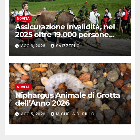
NOVITÀ
Assicurazione invalidità, nel
2025 oltre 19.000 persone
reinserite nel mercato del
AGO 6, 2026
SVIZZERI CH
lavoro
NOVITÀ
Niphargus Animale di Grotta
dell’Anno 2026
AGO 5, 2026
MICHELA DI PILLO