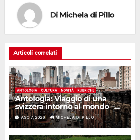
Di
Michela di Pillo
Articoli correlati
ANTOLOGIA
CULTURA
NOVITÀ
RUBRICHE
Antologia: Viaggio di una
svizzera intorno al mondo –
Yosemite
AGO 7, 2026
MICHELA DI PILLO