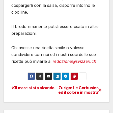
cospargerli con la salsa, disporre intorno le
cipolline.
Il brodo rimanente potrà essere usato in altre
preparazioni.
Chi avesse una ricetta simile o volesse
condividere con noi ed i nostri soci delle sue
ricette può inviarle a:
redazione@svizzeri.ch
Il mare si sta alzando
Zurigo: Le Corbusier
Navigazione
ed il colore in mostra
articoli