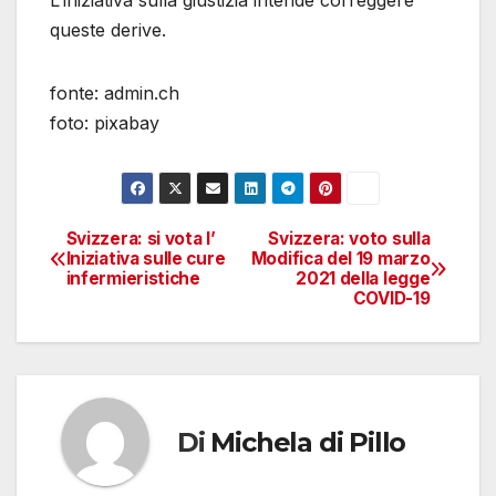
queste derive.
fonte: admin.ch
foto: pixabay
Svizzera: si vota l’
Svizzera: voto sulla
Navigazione
Iniziativa sulle cure
Modifica del 19 marzo
infermieristiche
2021 della legge
articoli
COVID-19
Di
Michela di Pillo