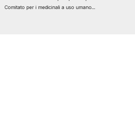
Comitato per i medicinali a uso umano...
Società Svizzera S.S.D.
P.IVA 14081081003
C.F. 97707560583
[@]
direzione@svizzeri.ch
[T]+39 3534518674
Avvertenze e Privacy