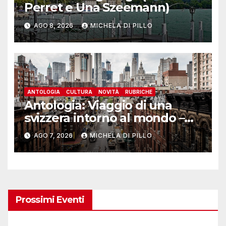
Perret e Una Szeemann)
AGO 8, 2026
MICHELA DI PILLO
ANTOLOGIA
CULTURA
NOVITÀ
RUBRICHE
Antologia: Viaggio di una
svizzera intorno al mondo –
Yosemite
AGO 7, 2026
MICHELA DI PILLO
Prossimi Eventi