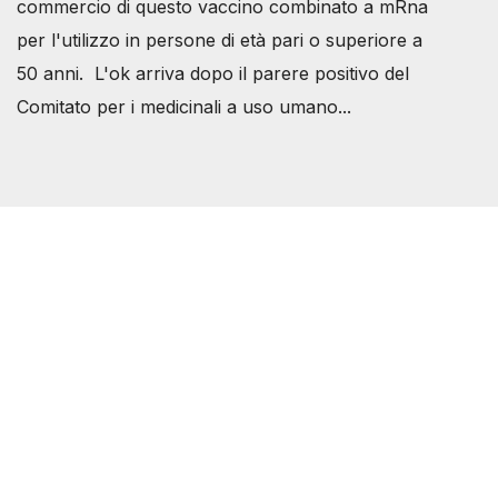
commercio di questo vaccino combinato a mRna
per l'utilizzo in persone di età pari o superiore a
50 anni. L'ok arriva dopo il parere positivo del
Comitato per i medicinali a uso umano...
Società Svizzera S.S.D.
P.IVA 14081081003
C.F. 97707560583
[@]
direzione@svizzeri.ch
[T]+39 3534518674