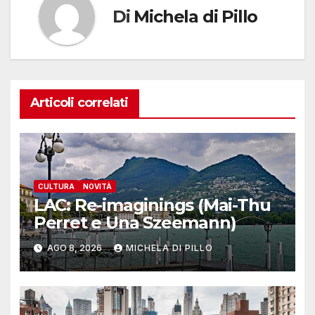
Di
Michela di Pillo
Articoli correlati
CULTURA
NOVITÀ
LAC: Re-imaginings (Mai-Thu
Perret e Una Szeemann)
AGO 8, 2026
MICHELA DI PILLO