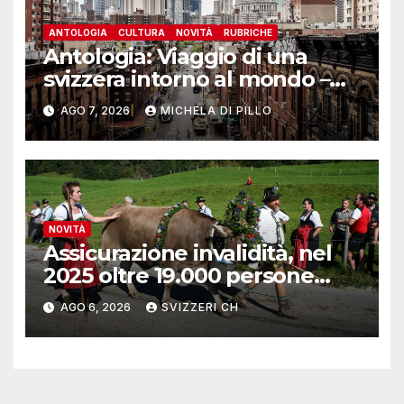
ANTOLOGIA
CULTURA
NOVITÀ
RUBRICHE
Antologia: Viaggio di una
svizzera intorno al mondo –
Yosemite
AGO 7, 2026
MICHELA DI PILLO
NOVITÀ
Assicurazione invalidità, nel
2025 oltre 19.000 persone
reinserite nel mercato del
AGO 6, 2026
SVIZZERI CH
lavoro