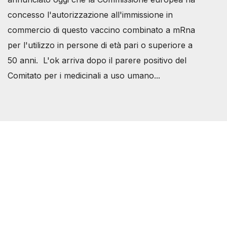
concesso l'autorizzazione all'immissione in
commercio di questo vaccino combinato a mRna
per l'utilizzo in persone di età pari o superiore a
50 anni. L'ok arriva dopo il parere positivo del
Comitato per i medicinali a uso umano...
Società Svizzera S.S.D.
P.IVA 14081081003
C.F. 97707560583
[@]
direzione@svizzeri.ch