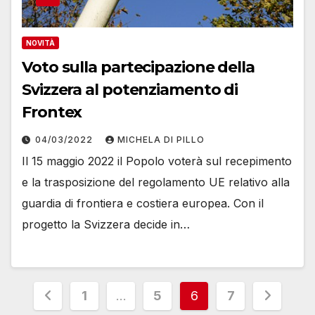
NOVITÀ
Voto sulla partecipazione della
Svizzera al potenziamento di
Frontex
04/03/2022
MICHELA DI PILLO
Il 15 maggio 2022 il Popolo voterà sul recepimento
e la trasposizione del regolamento UE relativo alla
guardia di frontiera e costiera europea. Con il
progetto la Svizzera decide in…
Paginazione
1
…
5
6
7