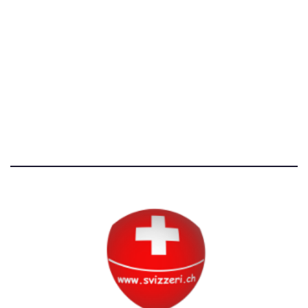
[T]+39 3534518674
Avvertenze e Privacy
Tutti i diritti riservati