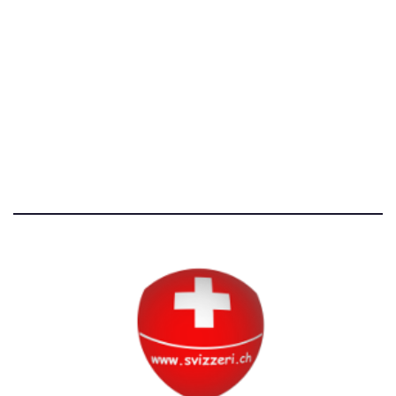
[T]+39 3534518674
Avvertenze e Privacy
Tutti i diritti riservati