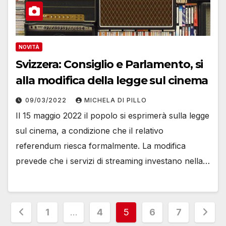
NOVITÀ
Svizzera: Consiglio e Parlamento, si
alla modifica della legge sul cinema
09/03/2022
MICHELA DI PILLO
Il 15 maggio 2022 il popolo si esprimerà sulla legge
sul cinema, a condizione che il relativo
referendum riesca formalmente. La modifica
prevede che i servizi di streaming investano nella…
Paginazione
1
…
4
5
6
7