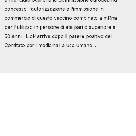
concesso l'autorizzazione all'immissione in
commercio di questo vaccino combinato a mRna
per l'utilizzo in persone di età pari o superiore a
50 anni. L'ok arriva dopo il parere positivo del
Comitato per i medicinali a uso umano...
Società Svizzera S.S.D.
P.IVA 14081081003
C.F. 97707560583
[@]
direzione@svizzeri.ch