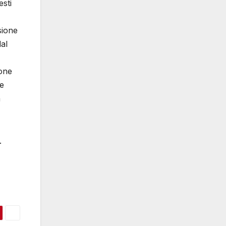
esti
sione
al
ione
 e
a
.