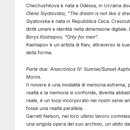
Chechushkova è nata a Odessa, in Ucraina dove 
Olena Siyatovska, “The dream is not like a dr
Siyatovska è nata in Repubblica Ceca. Cresciuta 
diritti umani e identità nella dimensione digital
Borys Kashapov, ”Only for men”.
Kashapov è un artista di Kiev, attraverso le sue o
della forma.
Parte due: Anacrónica IV: Sunrise/Sunset Asp
Morini.
Il rivivere è una modalità di memoria estrema, p
realtà e la memoria si confonde, diventa abbas
reale, è un loop incorporato nei nostri sensi an
fosse una realtà parallela.
Garrett Nelson, nel loro ultimo lavoro commiss
una singola opera del suo archivio, un abito da