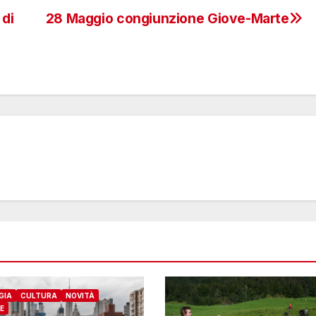
 di
28 Maggio congiunzione Giove-Marte
GIA
CULTURA
NOVITÀ
E