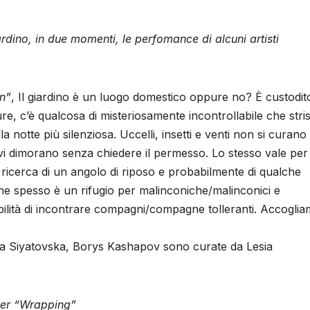
ardino, in due momenti, le perfomance di alcuni artisti
n”
, Il giardino è un luogo domestico oppure no? È custodit
re, c’è qualcosa di misteriosamente incontrollabile che stris
a notte più silenziosa. Uccelli, insetti e venti non si curano 
a, vi dimorano senza chiedere il permesso. Lo stesso vale per 
a ricerca di un angolo di riposo e probabilmente di qualche
, che spesso è un rifugio per malinconiche/malinconici e
ibilità di incontrare compagni/compagne tolleranti. Accoglia
 Siyatovska, Borys Kashapov sono curate da Lesia
ter “Wrapping”