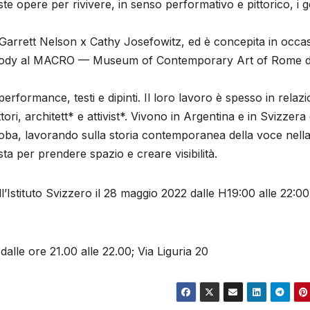
e opere per rivivere, in senso performativo e pittorico, i g
 Garrett Nelson x Cathy Josefowitz, ed è concepita in occa
g Body al MACRO — Museum of Contemporary Art of Rome d
rformance, testi e dipinti. Il loro lavoro è spesso in relaz
rittori, architett* e attivist*. Vivono in Argentina e in Svizzera
oba, lavorando sulla storia contemporanea della voce nell
a per prendere spazio e creare visibilità.
Istituto Svizzero il 28 maggio 2022 dalle H19:00 alle 22:00
dalle ore 21.00 alle 22.00; Via Liguria 20