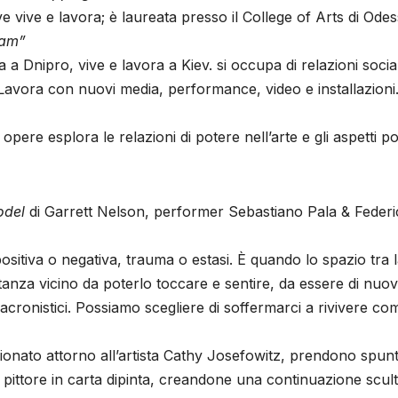
vive e lavora; è laureata presso il College of Arts di Odes
eam”
a Dnipro, vive e lavora a Kiev. si occupa di relazioni social
e. Lavora con nuovi media, performance, video e installazioni
pere esplora le relazioni di potere nell’arte e gli aspetti poli
hodel
di Garrett Nelson, performer Sebastiano Pala & Feder
ositiva o negativa, trauma o estasi. È quando lo spazio tra 
tanza vicino da poterlo toccare e sentire, da essere di nuo
acronistici. Possiamo scegliere di soffermarci a rivivere co
ionato attorno all’artista Cathy Josefowitz, prendono spun
 pittore in carta dipinta, creandone una continuazione scul