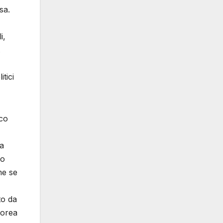
sa.
i,
.
tici
ico
la
vo
me se
to da
torea