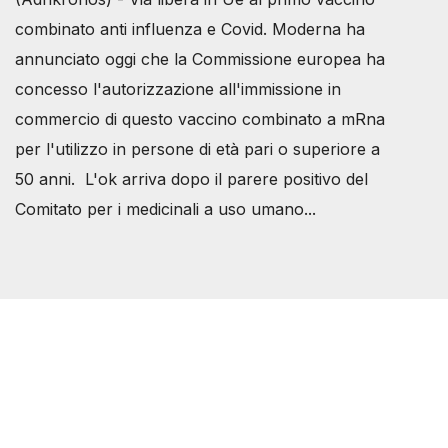
combinato anti influenza e Covid. Moderna ha
annunciato oggi che la Commissione europea ha
concesso l'autorizzazione all'immissione in
commercio di questo vaccino combinato a mRna
per l'utilizzo in persone di età pari o superiore a
50 anni. L'ok arriva dopo il parere positivo del
Comitato per i medicinali a uso umano...
Società Svizzera S.S.D.
P.IVA 14081081003
C.F. 97707560583