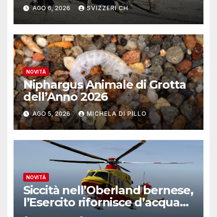
reinserite nel mercato del
AGO 6, 2026
SVIZZERI CH
lavoro
NOVITÀ
Niphargus Animale di Grotta
dell’Anno 2026
AGO 5, 2026
MICHELA DI PILLO
NOVITÀ
Siccità nell’Oberland bernese,
l’Esercito rifornisce d’acqua
due alpeggi