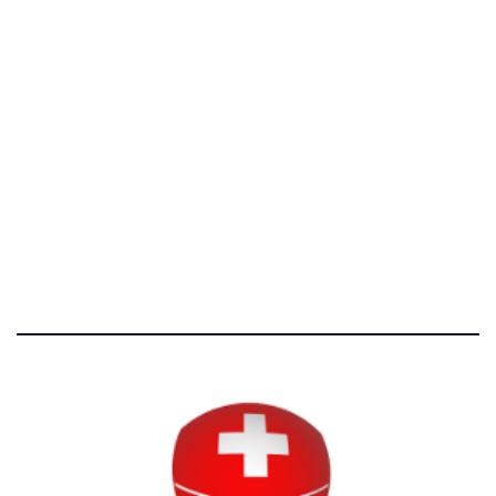
[@]
direzione@svizzeri.ch
[T]+39 3534518674
Avvertenze e Privacy
Tutti i diritti riservati