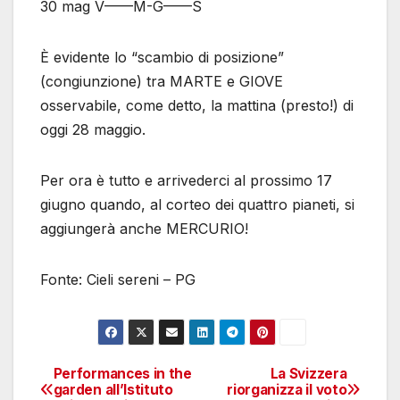
30 mag V——M-G——S
È evidente lo “scambio di posizione”
(congiunzione) tra MARTE e GIOVE
osservabile, come detto, la mattina (presto!) di
oggi 28 maggio.
Per ora è tutto e arrivederci al prossimo 17
giugno quando, al corteo dei quattro pianeti, si
aggiungerà anche MERCURIO!
Fonte: Cieli sereni – PG
Performances in the
La Svizzera
Navigazione
garden all’Istituto
riorganizza il voto