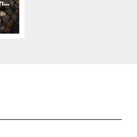
nno
 DI
Tutti i diritti riservati