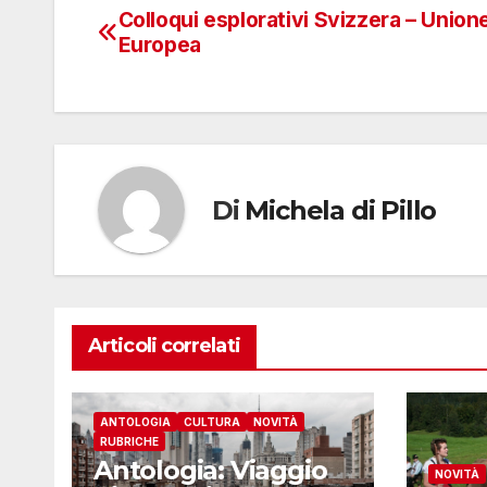
Colloqui esplorativi Svizzera – Union
Navigazione
Europea
articoli
Di
Michela di Pillo
Articoli correlati
ANTOLOGIA
CULTURA
NOVITÀ
RUBRICHE
Antologia: Viaggio
NOVITÀ