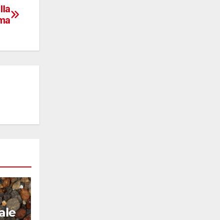
lla
ma
ale