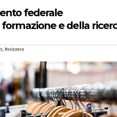
mento federale
 formazione e della ricer
t
,
#svizzera