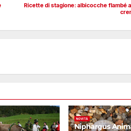
e
Ricette di stagione: albicocche flambé a
cre
NOVITÀ
Niphargus Anim