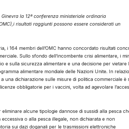
 Ginevra la 12ª conferenza ministeriale ordinaria
C),i risultati raggiunti possono essere considerati un
ria, i 164 membri dell’OMC hanno concordato risultati concr
merciale. Sullo sfondo dell’incombente crisi alimentare, i min
 e sulla sicurezza alimentare e una decisione per vietare 
Programma alimentare mondiale delle Nazioni Unite. In relazi
 a una dichiarazione sulle misure di politica commerciale è 
licenze obbligatorie per i vaccini, volta ad agevolare l’acce
r eliminare alcune tipologie dannose di sussidi alla pesca ch
 eccessiva o alla pesca illegale, non dichiarata e non
oria sui dazi doganali per le trasmissioni elettroniche