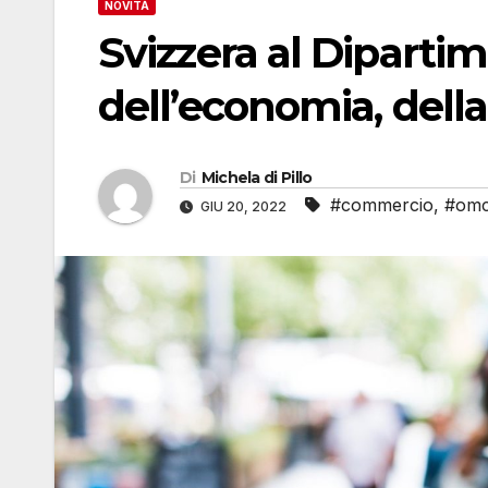
NOVITÀ
Svizzera al Diparti
dell’economia, della
Di
Michela di Pillo
#commercio
,
#omc
GIU 20, 2022