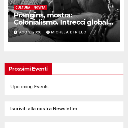
CULTURA
NOVITÀ
Prangins, mostra:
Colonialismo. Intrecci globali
della Svizzera
AGO 3, 2026
MICHELA DI PILLO
Prossimi Eventi
Upcoming Events
Iscriviti alla nostra Newsletter