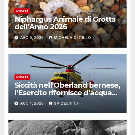
NOVITÀ
Niphargus Animale di Grotta
dell’Anno 2026
AGO 5, 2026
MICHELA DI PILLO
NOVITÀ
Siccità nell’Oberland bernese,
l’Esercito rifornisce d’acqua
due alpeggi
AGO 4, 2026
SVIZZERI CH