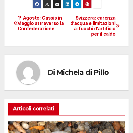
1° Agosto: Cassis in
Svizzera: carenza
Navigazione
viaggio attraverso la
d’acqua e limitazioni
Confederazione
ai fuochi d’artificio
articoli
per il caldo
Di
Michela di Pillo
Articoli correlati