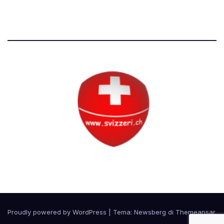
Tutti i diritti riservati
Circolo Svizzero
Proudly powered by WordPress
|
Tema:
Newsberg
di
Themeansar
.