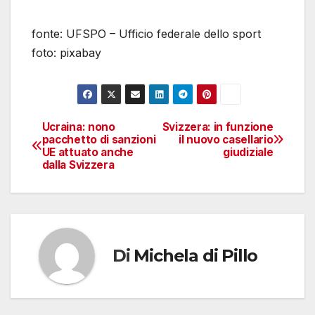
fonte: UFSPO – Ufficio federale dello sport
foto: pixabay
Ucraina: nono
Svizzera: in funzione
Navigazione
pacchetto di sanzioni
il nuovo casellario
UE attuato anche
giudiziale
articoli
dalla Svizzera
Di
Michela di Pillo