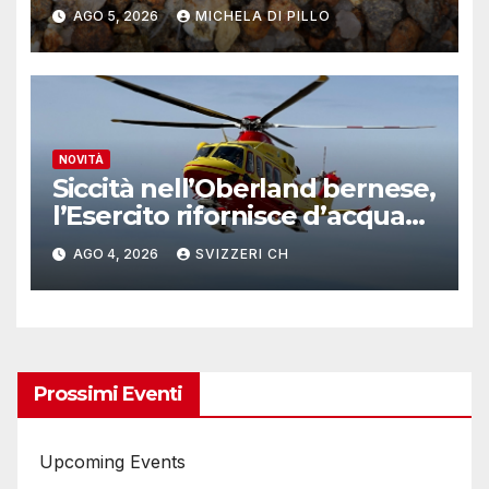
AGO 5, 2026
MICHELA DI PILLO
NOVITÀ
Siccità nell’Oberland bernese,
l’Esercito rifornisce d’acqua
due alpeggi
AGO 4, 2026
SVIZZERI CH
Prossimi Eventi
Upcoming Events