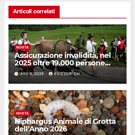
Articoli correlati
NOVITÀ
Assicurazione invalidità, nel
2025 oltre 19.000 persone
reinserite nel mercato del
AGO 6, 2026
SVIZZERI CH
lavoro
NOVITÀ
Niphargus Animale di Grotta
dell’Anno 2026