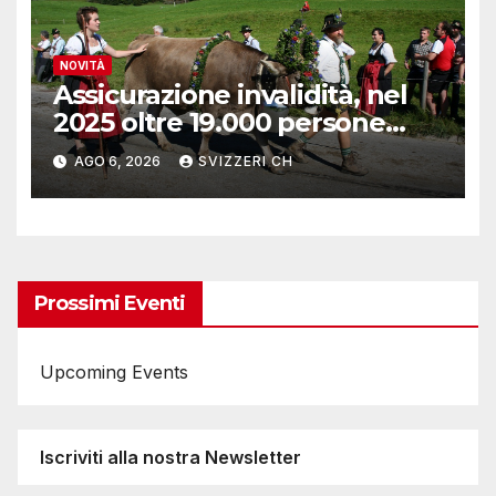
NOVITÀ
Assicurazione invalidità, nel
2025 oltre 19.000 persone
reinserite nel mercato del
AGO 6, 2026
SVIZZERI CH
lavoro
Prossimi Eventi
Upcoming Events
Iscriviti alla nostra Newsletter