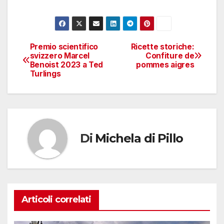
Premio scientifico
Ricette storiche:
Navigazione
svizzero Marcel
Confiture de
Benoist 2023 a Ted
pommes aigres
articoli
Turlings
Di
Michela di Pillo
Articoli correlati