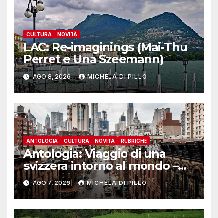
CULTURA
NOVITÀ
LAC: Re-imaginings (Mai-Thu
Perret e Una Szeemann)
AGO 8, 2026
MICHELA DI PILLO
ANTOLOGIA
CULTURA
NOVITÀ
RUBRICHE
Antologia: Viaggio di una
svizzera intorno al mondo –
Yosemite
AGO 7, 2026
MICHELA DI PILLO