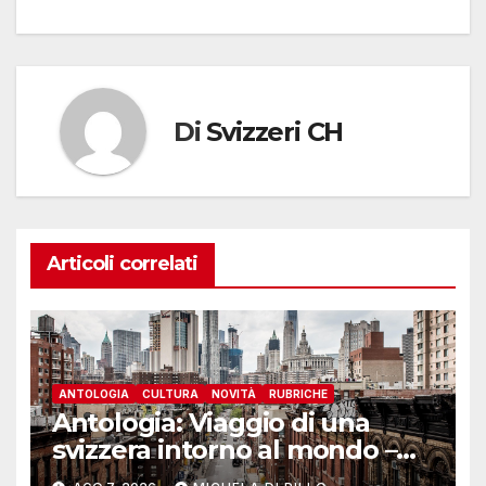
Di
Svizzeri CH
Articoli correlati
ANTOLOGIA
CULTURA
NOVITÀ
RUBRICHE
Antologia: Viaggio di una
svizzera intorno al mondo –
Yosemite