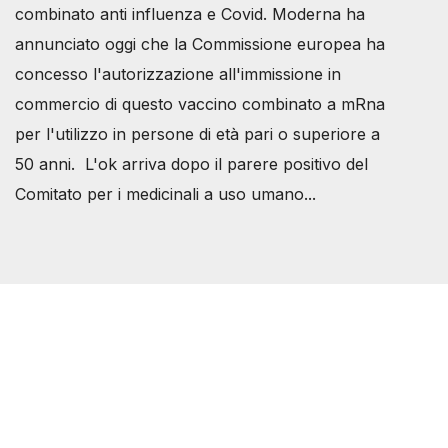
combinato anti influenza e Covid. Moderna ha
annunciato oggi che la Commissione europea ha
concesso l'autorizzazione all'immissione in
commercio di questo vaccino combinato a mRna
per l'utilizzo in persone di età pari o superiore a
50 anni. L'ok arriva dopo il parere positivo del
Comitato per i medicinali a uso umano...
Società Svizzera S.S.D.
P.IVA 14081081003
C.F. 97707560583