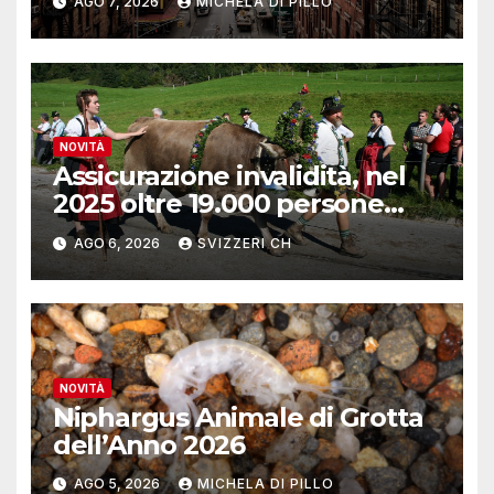
AGO 7, 2026
MICHELA DI PILLO
NOVITÀ
Assicurazione invalidità, nel
2025 oltre 19.000 persone
reinserite nel mercato del
AGO 6, 2026
SVIZZERI CH
lavoro
NOVITÀ
Niphargus Animale di Grotta
dell’Anno 2026
AGO 5, 2026
MICHELA DI PILLO