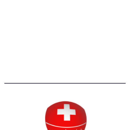
[@]
direzione@svizzeri.ch
[T]+39 3534518674
Avvertenze e Privacy
Tutti i diritti riservati