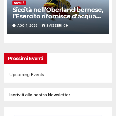
NOVITÀ
Siccità nell’Oberland bernese,
l’Esercito rifornisce d’acqua
due alpeggi
AGO 4, 2026
SVIZZERI CH
Prossimi Eventi
Upcoming Events
Iscriviti alla nostra Newsletter