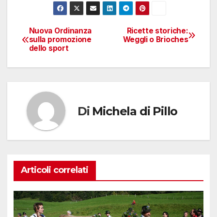
Nuova Ordinanza
Ricette storiche:
Navigazione
sulla promozione
Weggli o Brioches
dello sport
articoli
Di
Michela di Pillo
Articoli correlati