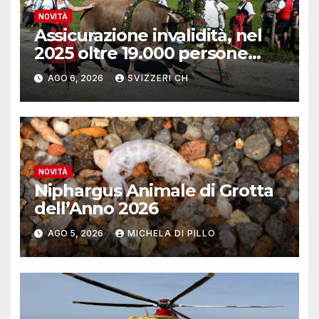
NOVITÀ
Assicurazione invalidità, nel
2025 oltre 19.000 persone
reinserite nel mercato del
AGO 6, 2026
SVIZZERI CH
lavoro
NOVITÀ
Niphargus Animale di Grotta
dell’Anno 2026
AGO 5, 2026
MICHELA DI PILLO