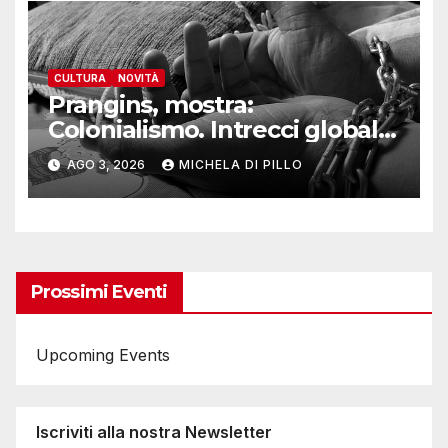
CULTURA
NOVITÀ
Prangins, mostra:
Colonialismo. Intrecci globali
della Svizzera
AGO 3, 2026
MICHELA DI PILLO
Prossimi Eventi
Upcoming Events
Iscriviti alla nostra Newsletter