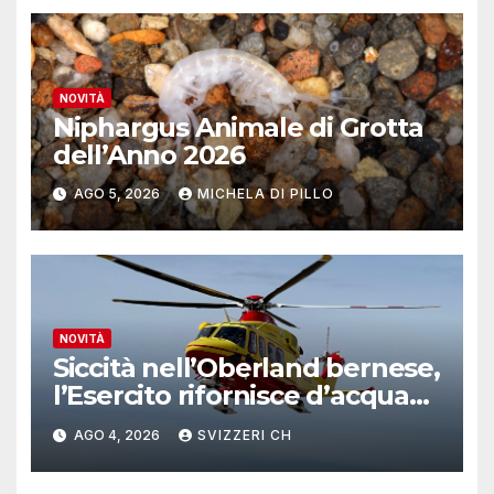
NOVITÀ
Niphargus Animale di Grotta
dell’Anno 2026
AGO 5, 2026
MICHELA DI PILLO
NOVITÀ
Siccità nell’Oberland bernese,
l’Esercito rifornisce d’acqua
due alpeggi
AGO 4, 2026
SVIZZERI CH