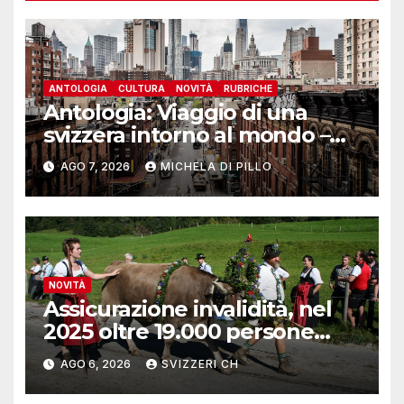
ANTOLOGIA
CULTURA
NOVITÀ
RUBRICHE
Antologia: Viaggio di una
svizzera intorno al mondo –
Yosemite
AGO 7, 2026
MICHELA DI PILLO
NOVITÀ
Assicurazione invalidità, nel
2025 oltre 19.000 persone
reinserite nel mercato del
AGO 6, 2026
SVIZZERI CH
lavoro