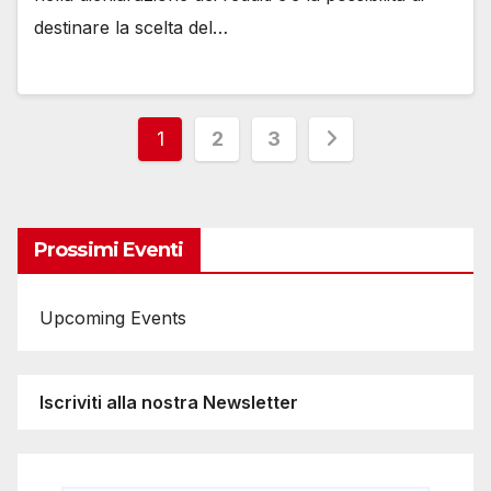
destinare la scelta del…
Paginazione
1
2
3
degli
articoli
Prossimi Eventi
Upcoming Events
Iscriviti alla nostra Newsletter