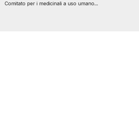
Comitato per i medicinali a uso umano...
Società Svizzera S.S.D.
P.IVA 14081081003
C.F. 97707560583
[@]
direzione@svizzeri.ch
[T]+39 3534518674
Avvertenze e Privacy