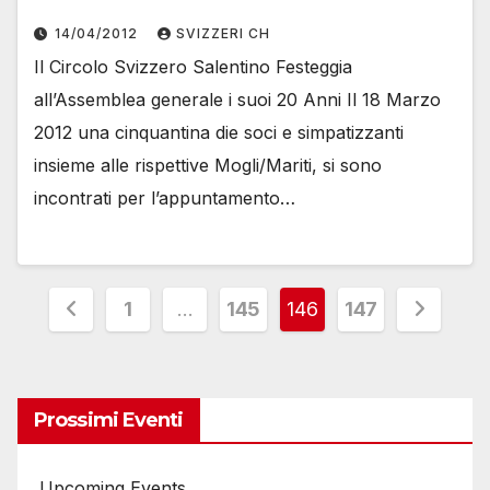
14/04/2012
SVIZZERI CH
Il Circolo Svizzero Salentino Festeggia
all’Assemblea generale i suoi 20 Anni Il 18 Marzo
2012 una cinquantina die soci e simpatizzanti
insieme alle rispettive Mogli/Mariti, si sono
incontrati per l’appuntamento…
Paginazione
1
…
145
146
147
degli
articoli
Prossimi Eventi
Upcoming Events