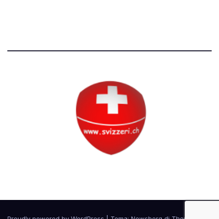
Tutti i diritti riservati
Circolo Svizzero
Proudly powered by WordPress
|
Tema:
Newsberg
di
Themeansar
.