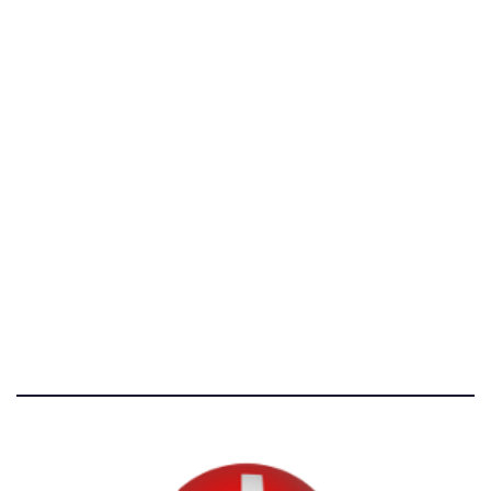
C.F. 97707560583
[@]
direzione@svizzeri.ch
[T]+39 3534518674
Avvertenze e Privacy
Tutti i diritti riservati