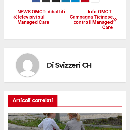
NEWS OMCT: dibattiti
Info OMCT:
Navigazione
televisivi sul
Campagna Ticinese
Managed Care
contro il Managed
articoli
Care
Di
Svizzeri CH
Articoli correlati