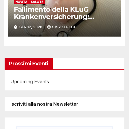
NOVITÀ
SALUTE
Fallimento della KLuG
Krankenversicherung:
assicurati tutelati e continuità
GEN 12, 2026
SVIZZERI CH
garantita
Prossimi Eventi
Upcoming Events
Iscriviti alla nostra Newsletter