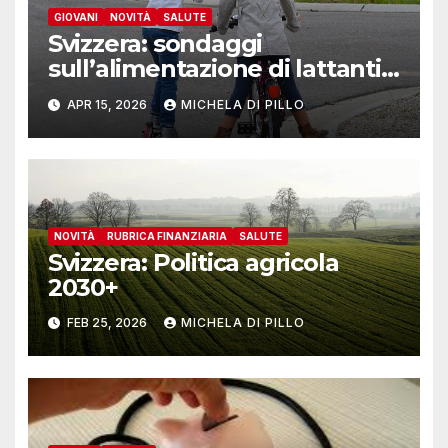
GIOVANI
NOVITÀ
SALUTE
Svizzera: sondaggi
sull’alimentazione di lattanti,
bambini e adolescenti
APR 15, 2026
MICHELA DI PILLO
NOVITÀ
RUBRICA FINANZIARIA
SALUTE
Svizzera: Politica agricola
2030+
FEB 25, 2026
MICHELA DI PILLO