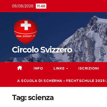
Salta
06/08/2026
11:46
al
contenuto
Circolo Svizzero
INFO
LINKS
ISCRIZIONI
A SCUOLA DI SCHERMA – FECHTSCHULE 2025-
Tag:
scienza