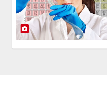
Società Svizzera S.S.D.
[@]
direzi
P.IVA 14081081003
[T]+39 3
C.F. 97707560583