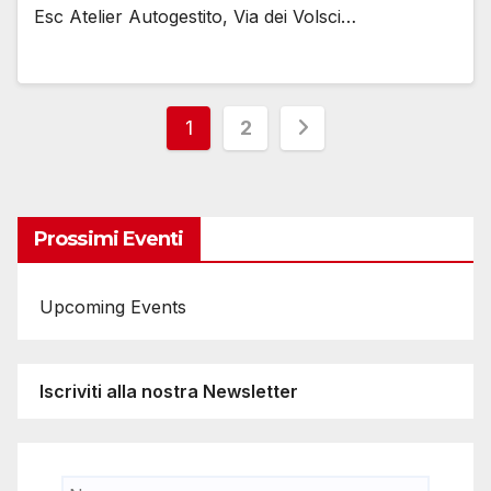
Esc Atelier Autogestito, Via dei Volsci…
Paginazione
1
2
degli
articoli
Prossimi Eventi
Upcoming Events
Iscriviti alla nostra Newsletter