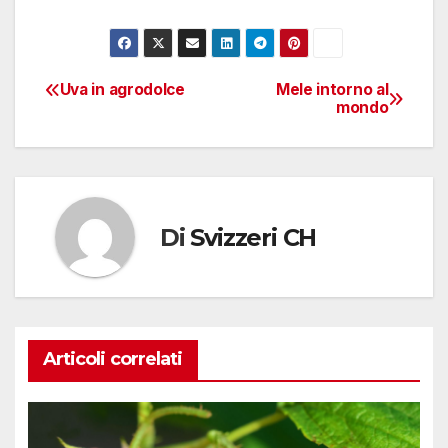
Uva in agrodolce
Mele intorno al
Navigazione
mondo
articoli
Di
Svizzeri CH
Articoli correlati