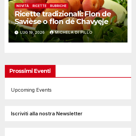
NOVITÀ
RICETTE
RUBRICHE
Ricette tradizionali: Flon de
Savièse o flon dé Chavyęje
LUG 19, 2026
MICHELA DI PILLO
Prossimi Eventi
Upcoming Events
Iscriviti alla nostra Newsletter