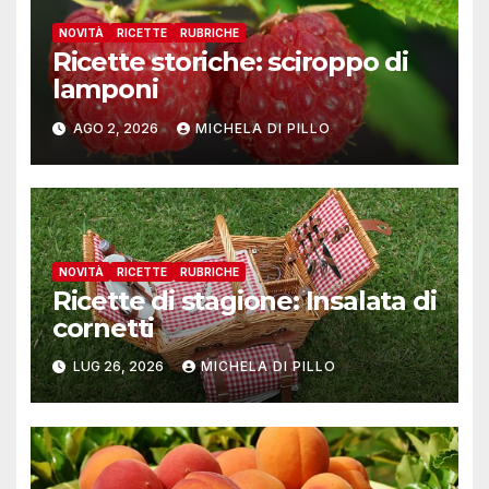
NOVITÀ
RICETTE
RUBRICHE
Ricette storiche: sciroppo di
lamponi
AGO 2, 2026
MICHELA DI PILLO
NOVITÀ
RICETTE
RUBRICHE
Ricette di stagione: Insalata di
cornetti
LUG 26, 2026
MICHELA DI PILLO