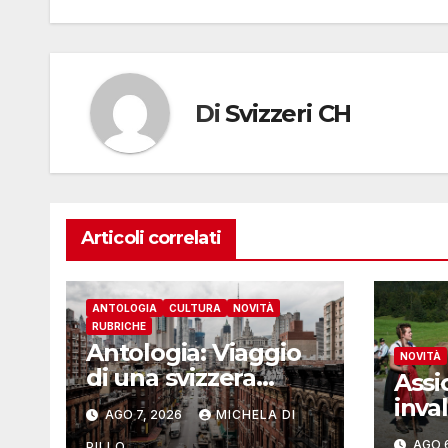
Di
Svizzeri CH
Articoli correlati
ANTOLOGIA
CULTURA
NOVITÀ
RUBRICHE
Antologia: Viaggio
NOVITÀ
di una svizzera
Assi
intorno al mondo –
inval
AGO 7, 2026
MICHELA DI
Yosemite
oltr
AGO 
PILLO