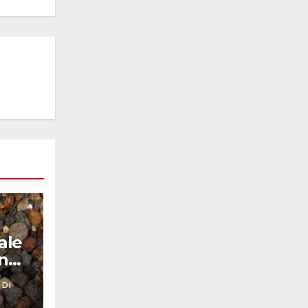
ale
nno
 DI