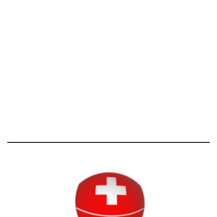
[@]
direzione@svizzeri.ch
[T]+39 3534518674
Avvertenze e Privacy
Tutti i diritti riservati