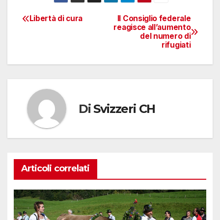
Libertà di cura
Il Consiglio federale
Navigazione
reagisce all’aumento
del numero di
articoli
rifugiati
Di
Svizzeri CH
Articoli correlati