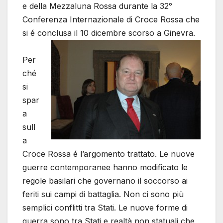
e della Mezzaluna Rossa durante la 32°
Conferenza Internazionale di Croce Rossa che
si é conclusa il 10 dicembre scorso a Ginevra.
Per
ché
si
spar
a
sull
a
Croce Rossa é l’argomento trattato. Le nuove
guerre contemporanee hanno modificato le
regole basilari che governano il soccorso ai
feriti sui campi di battaglia. Non ci sono più
semplici conflitti tra Stati. Le nuove forme di
guerra sono tra Stati e realtà non statuali che