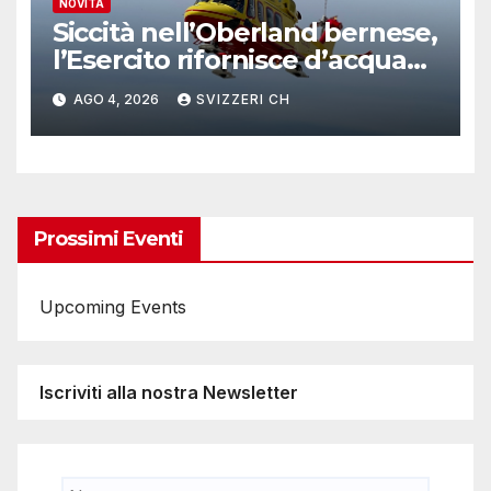
NOVITÀ
Siccità nell’Oberland bernese,
l’Esercito rifornisce d’acqua
due alpeggi
AGO 4, 2026
SVIZZERI CH
Prossimi Eventi
Upcoming Events
Iscriviti alla nostra Newsletter