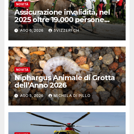
NOVITÀ
Assicurazione invalidità, nel
2025 oltre 19.000 persone
reinserite nel mercato del
AGO 6, 2026
SVIZZERI CH
lavoro
NOVITÀ
Niphargus Animale di Grotta
dell’Anno 2026
AGO 5, 2026
MICHELA DI PILLO