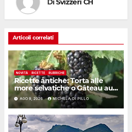
Di
Svizzeri CH
Articoli correlati
NOVITÀ
RICETTE
RUBRICHE
Ricette antiche: Torta alle
more selvatiche o Gâteau au
mȗres sauvages
AGO 9, 2026
MICHELA DI PILLO