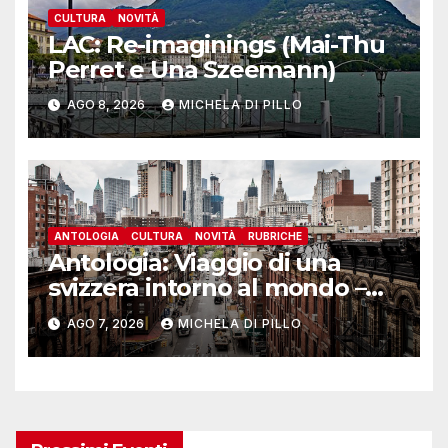
CULTURA
NOVITÀ
LAC: Re-imaginings (Mai-Thu
Perret e Una Szeemann)
AGO 8, 2026
MICHELA DI PILLO
ANTOLOGIA
CULTURA
NOVITÀ
RUBRICHE
Antologia: Viaggio di una
svizzera intorno al mondo –
Yosemite
AGO 7, 2026
MICHELA DI PILLO