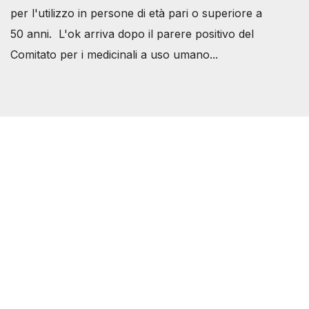
per l'utilizzo in persone di età pari o superiore a
50 anni. L'ok arriva dopo il parere positivo del
Comitato per i medicinali a uso umano...
Società Svizzera S.S.D.
P.IVA 14081081003
C.F. 97707560583
[@]
direzione@svizzeri.ch
[T]+39 3534518674