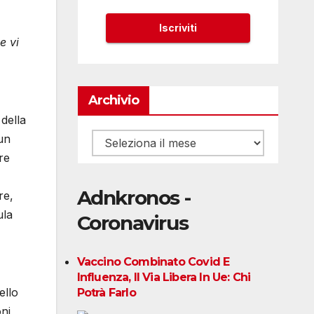
e vi
Archivio
 della
 un
Archivio
re
Adnkronos -
re,
ula
Coronavirus
Vaccino Combinato Covid E
Influenza, Il Via Libera In Ue: Chi
ello
Potrà Farlo
oni