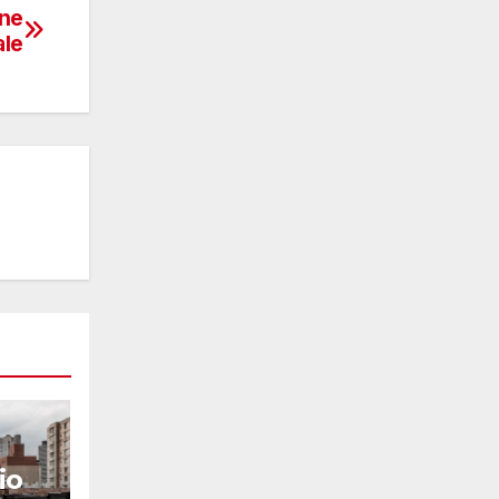
one
ale
io