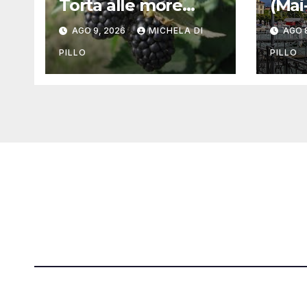
Torta alle more
(Mai
selvatiche o Gâteau
Una
AGO 9, 2026
MICHELA DI
AGO 
au mȗres sauvages
PILLO
PILLO
Società Svizzera S.S.D.
[@]
direzi
P.IVA 14081081003
[T]+39 3
C.F. 97707560583