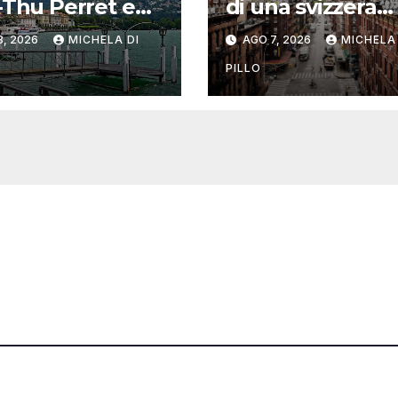
-Thu Perret e
di una svizzera
 Szeemann)
intorno al mond
8, 2026
MICHELA DI
AGO 7, 2026
MICHELA 
Yosemite
PILLO
one@svizzeri.ch
Avvertenze e Privacy
534518674