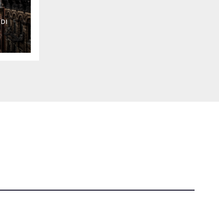
o –
DI
Tutti i diritti riservati