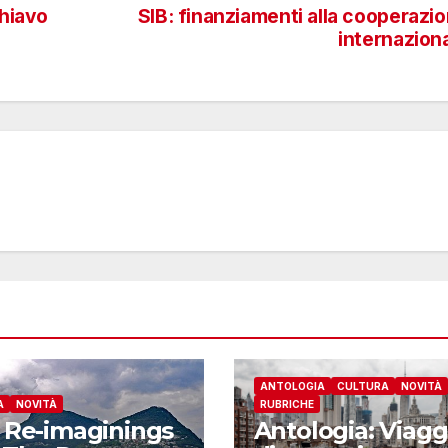
chiavo
SIB: finanziamenti alla cooperazi
internazion
ANTOLOGIA
CULTURA
NOVITÀ
A
NOVITÀ
RUBRICHE
 Re-imaginings
Antologia: Viagg